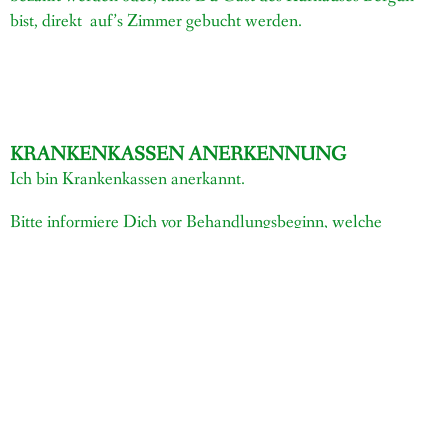
bist, direkt auf’s Zimmer gebucht werden.
KRANKENKASSEN ANERKENNUNG
Ich bin Krankenkassen anerkannt.
Bitte informiere Dich vor Behandlungsbeginn, welche
Methoden und Leistungen Deine Zusatzversicherungen
erbringen.
Ich bin beim EMR, bei der EGK und VISANA registriert.
Meine
ZSR Nr.
lautet:
W514363